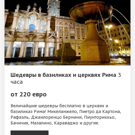
Шедевры в базиликах и церквях Рима
3
часа
от 220 евро
Величайшие шедевры бесплатно в церквях и
базиликаз Рима! Микеланжело, Пиетро да Картона,
Рафаэль, Джанлоренцо Бернини, Пиунториккьо,
Бачичия, Мазалино, Караваджо и другие.