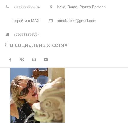
+39
3388856734
Italia
,
Roma
,
Piazza Barberini
Перейти в MAX
romaturism@gmail.com
+393388856734
Я в социальных сетях